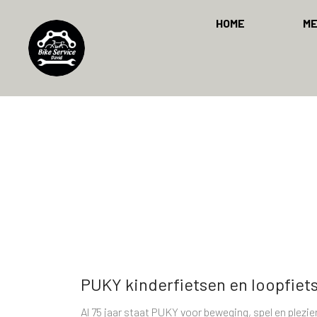
HOME
M
PUKY kinderfietsen en loopfiet
Al 75 jaar staat PUKY voor beweging, spel en plezier