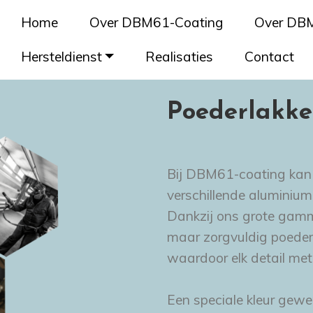
Home
Over DBM61-Coating
Over DB
© Copyright 2022 - All Rights Reserved
Hersteldienst
Realisaties
Contact
Poederlakker
Bij DBM61-coating kan 
verschillende aluminium 
Dankzij ons grote gamma
maar zorgvuldig poeder
waardoor elk detail me
Een speciale kleur gew