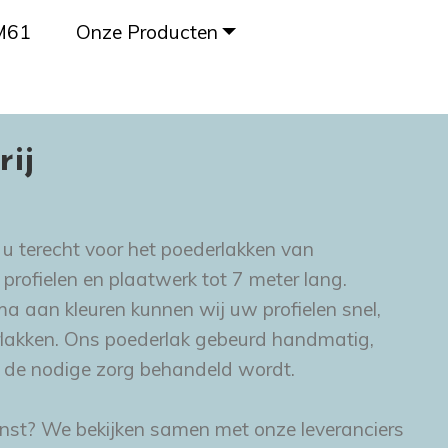
M61
Onze Producten
ij
u terecht voor het poederlakken van
profielen en plaatwerk tot 7 meter lang.
 aan kleuren kunnen wij uw profielen snel,
lakken. Ons poederlak gebeurd handmatig,
t de nodige zorg behandeld wordt.
enst? We bekijken samen met onze leveranciers