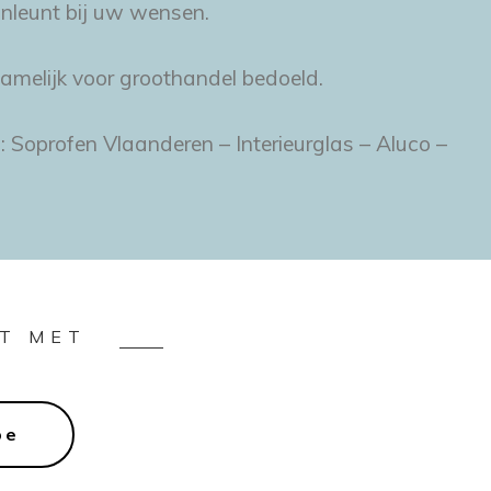
anleunt bij uw wensen.
amelijk voor groothandel bedoeld.
: Soprofen Vlaanderen – Interieurglas – Aluco –
CT MET
be