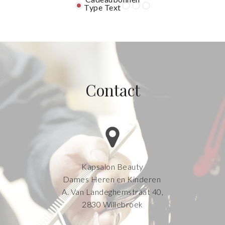
e
Type Text
Contact
Kapsalon Beauty
Dames Heren en Kinderen
A. Van Landeghemstraat 40,
2830 Willebroek