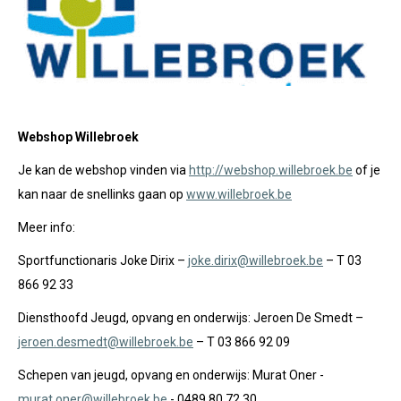
Webshop Willebroek
Je kan de webshop vinden via
http://webshop.willebroek.be
of je
kan naar de snellinks gaan op
www.willebroek.be
Meer info:
Sportfunctionaris Joke Dirix –
joke.dirix@willebroek.be
– T 03
866 92 33
Diensthoofd Jeugd, opvang en onderwijs: Jeroen De Smedt –
jeroen.desmedt@willebroek.be
– T 03 866 92 09
Schepen van jeugd, opvang en onderwijs: Murat Oner -
murat.oner@willebroek.be
- 0489 80 72 30